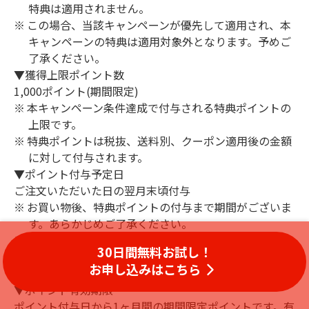
特典は適用されません。
この場合、当該キャンペーンが優先して適用され、本
キャンペーンの特典は適用対象外となります。予めご
了承ください。
▼獲得上限ポイント数
1,000ポイント(期間限定)
本キャンペーン条件達成で付与される特典ポイントの
上限です。
特典ポイントは税抜、送料別、クーポン適用後の金額
に対して付与されます。
▼ポイント付与予定日
ご注文いただいた日の翌月末頃付与
お買い物後、特典ポイントの付与まで期間がございま
す。あらかじめご了承ください。
特典ポイントは、付与予定日までにお買い物のキャン
30日間無料お試し！
セルや金額修正があった場合、付与対象外となること
お申し込みはこちら
があります。
▼ポイント有効期限
ポイント付与日から1ヶ月間の期間限定ポイントです。有