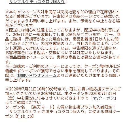
「
サンマルク チョコクロ 2個入り
」
※本キャンペーンの対象商品は天災地変などの理由で在庫切れと
なる可能性がございます。在庫状況は商品ページにてご確認いた
だけますようお願い申し上げます。また、予告なく中止となる場
合がございます。
※配送には細心の注意を払っておりますが、配送中の揺れ等によ
り、お届け時に一部破損してしまう場合がございます。 万一、商
品に破損・汚損等があった場合には、商品到着後7日以内にお問
い合わせください。内容を確認のうえ、当社の判断により、ポイ
ント返還にて対応いたします。なお、申告期限を過ぎた場合や、
お客様都合による返品・交換については対応いたしかねます。
※商品画像はイメージです。実際の商品とは異なる場合がありま
す。
※一部端末・ご利用のメーラーによっては、クーポン獲得URLが
機能せずクーポンが獲得できない事象を確認しております。その
際は、
お問い合わせフォーム
よりご連絡いただけますようお願い
申し上げます。
※2026年7月31日10時00分時点で、既にお買い物応援プランにご
加入いただいているお客様には、本クーポンを2026年7月31日
（金）中を目安に付与させていただきますので「
myクーポン
」
よりご確認ください
クーポン名：【楽天マート】お買い物応援プラン加入者限定！
「サンマルクカフェ 冷凍チョコクロ 2個入り」に使える無料クー
ポン【f_sb_cp】