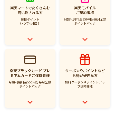
楽天マートでたくさん
お
楽天モバイル
買い物される方
ご契約者様
毎日ポイント
月額利用料金550円分
毎月全額
いつでも4倍！
ポイントバック
楽天ブラックカード
プレ
クーポンやポイント
など
ミアムカード
ご保持者様
お得が好きな方
月額利用料金550円分
毎月全額
無料クーポンやポイント
アッ
ポイントバック
プ随時開催