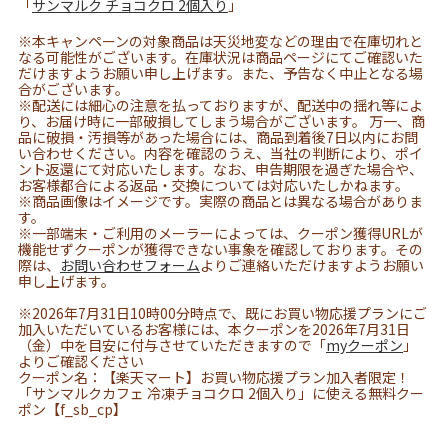
「
サンマルク チョコクロ 2個入り
」
※本キャンペーンの対象商品は天災地変などの理由で在庫切れと
なる可能性がございます。在庫状況は商品ページにてご確認いた
だけますようお願い申し上げます。また、予告なく中止となる場
合がございます。
※配送には細心の注意を払っておりますが、配送中の揺れ等によ
り、お届け時に一部破損してしまう場合がございます。 万一、商
品に破損・汚損等があった場合には、商品到着後7日以内にお問
い合わせください。内容を確認のうえ、当社の判断により、ポイ
ント返還にて対応いたします。なお、申告期限を過ぎた場合や、
お客様都合による返品・交換については対応いたしかねます。
※商品画像はイメージです。実際の商品とは異なる場合がありま
す。
※一部端末・ご利用のメーラーによっては、クーポン獲得URLが
機能せずクーポンが獲得できない事象を確認しております。その
際は、
お問い合わせフォーム
よりご連絡いただけますようお願い
申し上げます。
※2026年7月31日10時00分時点で、既にお買い物応援プランにご
加入いただいているお客様には、本クーポンを2026年7月31日
（金）中を目安に付与させていただきますので「
myクーポン
」
よりご確認ください
クーポン名：【楽天マート】お買い物応援プラン加入者限定！
「サンマルクカフェ 冷凍チョコクロ 2個入り」に使える無料クー
ポン【f_sb_cp】