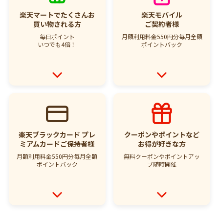
楽天マートでたくさん
お
楽天モバイル
買い物される方
ご契約者様
毎日ポイント
月額利用料金550円分
毎月全額
いつでも4倍！
ポイントバック
楽天ブラックカード
プレ
クーポンやポイント
など
ミアムカード
ご保持者様
お得が好きな方
月額利用料金550円分
毎月全額
無料クーポンやポイント
アッ
ポイントバック
プ随時開催