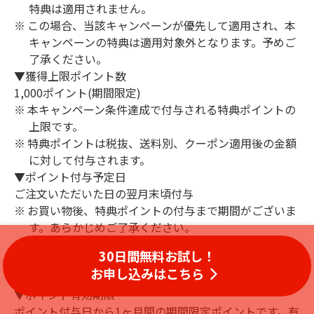
特典は適用されません。
この場合、当該キャンペーンが優先して適用され、本
キャンペーンの特典は適用対象外となります。予めご
了承ください。
▼獲得上限ポイント数
1,000ポイント(期間限定)
本キャンペーン条件達成で付与される特典ポイントの
上限です。
特典ポイントは税抜、送料別、クーポン適用後の金額
に対して付与されます。
▼ポイント付与予定日
ご注文いただいた日の翌月末頃付与
お買い物後、特典ポイントの付与まで期間がございま
す。あらかじめご了承ください。
特典ポイントは、付与予定日までにお買い物のキャン
30日間無料お試し！
セルや金額修正があった場合、付与対象外となること
お申し込みはこちら
があります。
▼ポイント有効期限
ポイント付与日から1ヶ月間の期間限定ポイントです。有